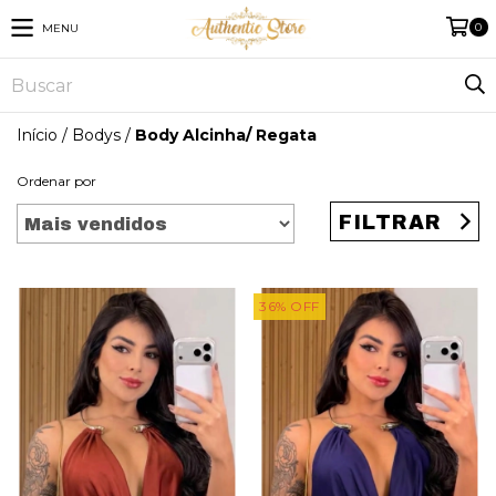
0
MENU
Início
/
Bodys
/
Body Alcinha/ Regata
Ordenar por
FILTRAR
36
%
OFF