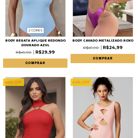
2 CORES
BODY REGATA APLIQUE REDONDO
BODY CAVADO METALIZADO ROXO
DOURADO AZUL
R$24,99
R$49,90
R$29,99
R$49,90
COMPRAR
COMPRAR
40
%
OFF
40
%
OFF