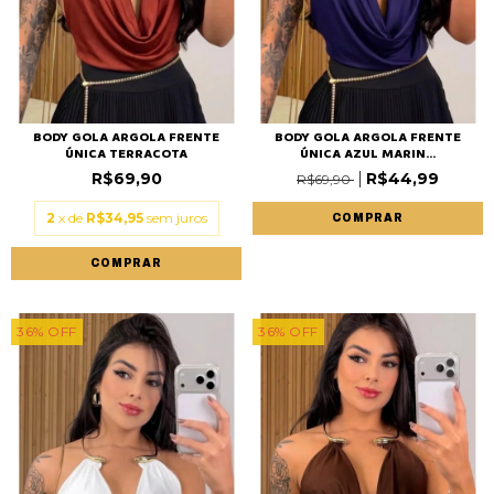
BODY GOLA ARGOLA FRENTE
BODY GOLA ARGOLA FRENTE
ÚNICA TERRACOTA
ÚNICA AZUL MARIN...
R$69,90
R$44,99
R$69,90
2
x de
R$34,95
sem juros
COMPRAR
COMPRAR
36
%
OFF
36
%
OFF