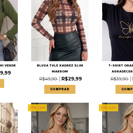
HI VERDE
BLUSA TULE XADREZ SLIM
T-SHIRT ORA
MARROM
AGRADECER (
9,99
R$29,99
R$49,90
R$39,90
COMPRAR
COMP
37
%
OFF
37
%
OFF