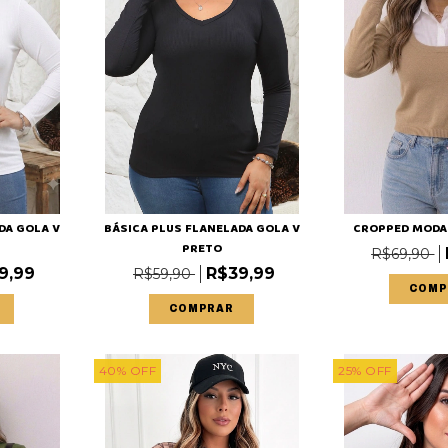
DA GOLA V
BÁSICA PLUS FLANELADA GOLA V
CROPPED MODA
PRETO
R$69,90
9,99
R$39,99
R$59,90
COMP
COMPRAR
40
%
OFF
25
%
OFF