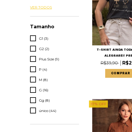
VER TODOS
Tamanho
G1 (3)
G2 (2)
T-SHIRT AINDA TOD
ALEGRAREI! PRET
Plus Size (9)
R$2
R$39,90
P (4)
COMPRAR
M (8)
G (16)
Gg (8)
37
%
OFF
único (44)