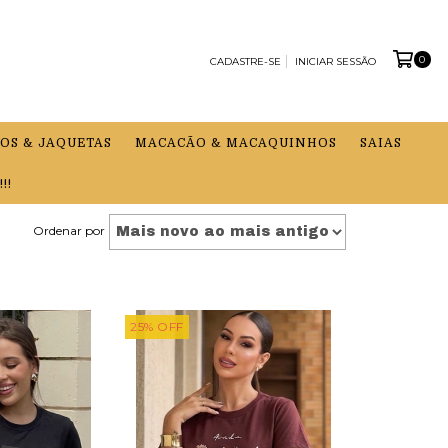
0
CADASTRE-SE
INICIAR SESSÃO
OS & JAQUETAS
MACACÃO & MACAQUINHOS
SAIAS
!!
Ordenar por
25
%
OFF