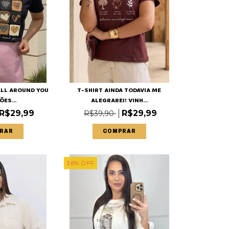
 ALL AROUND YOU
T-SHIRT AINDA TODAVIA ME
ES...
ALEGRAREI! VINH...
R$29,99
R$29,99
R$39,90
RAR
COMPRAR
36
%
OFF