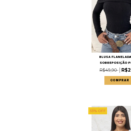
BLUSA FLANELAD
SOBREPOSIÇÃO P
R$2
R$49,90
COMPRAR
33
%
OFF