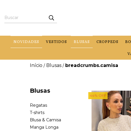
NOVIDADES
VESTIDOS
BLUSAS
CROPPEDS
BO
V
Início
Blusas
breadcrumbs.camisa
/
/
Blusas
44
%
OFF
Regatas
T-shirts
Blusa & Camisa
Manga Longa