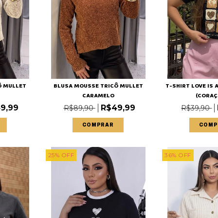
Ô MULLET
BLUSA MOUSSE TRICÔ MULLET
T-SHIRT LOVE IS
CARAMELO
(CORAÇÕ
9,99
R$49,99
R$89,90
R$39,90
COMPRAR
COMP
25
%
OFF
36
%
OFF