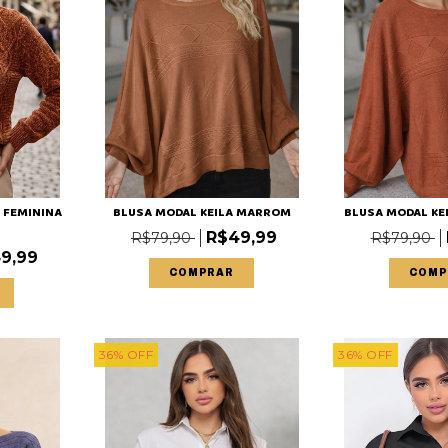
 FEMININA
BLUSA MODAL KEILA MARROM
BLUSA MODAL KE
R$49,99
R$79,90
R$79,90
9,99
COMPRAR
COMP
36
%
OFF
36
%
OFF