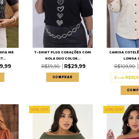
AVIA ME
T-SHIRT PLUS CORAÇÕES COM
CAMISA COTEL
...
GOLA DUO COLOR...
LONGA 
9,99
R$29,99
R$39,90
R$109,90
2
x de
R$35,
COMPRAR
COMP
40
%
OFF
40
%
OFF