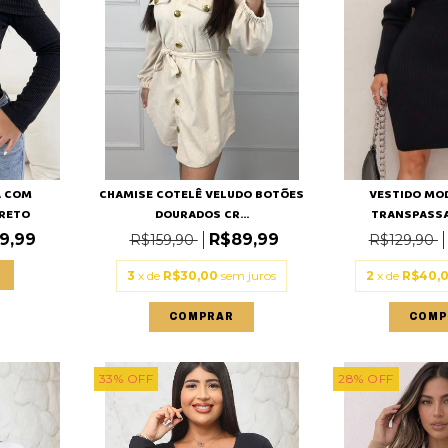
A COM
CHAMISE COTELÊ VELUDO BOTÕES
VESTIDO MO
RETO
DOURADOS CR...
TRANSPASS
9,99
R$89,99
R$159,90
R$129,90
3
x de
R$30,00
sem juros
2
x de
R$40,
COMPRAR
COMP
33
%
OFF
28
%
OFF