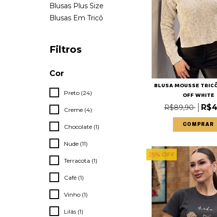
Blusas Plus Size
Blusas Em Tricô
Filtros
Cor
BLUSA MOUSSE TRIC
Preto (24)
OFF WHITE
R$4
R$89,90
Creme (4)
COMPRAR
Chocolate (1)
Nude (11)
25
%
OFF
Terracota (1)
Café (1)
Vinho (1)
Lilás (1)