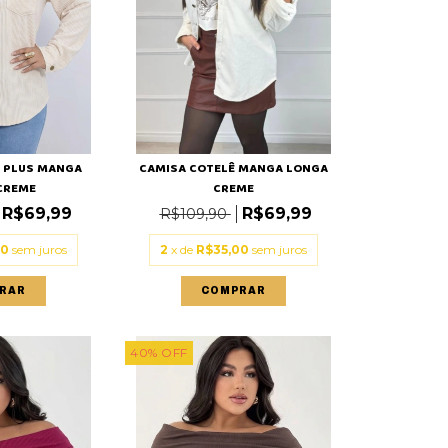
Ê PLUS MANGA
CAMISA COTELÊ MANGA LONGA
CREME
CREME
R$69,99
R$69,99
R$109,90
00
sem juros
2
x de
R$35,00
sem juros
RAR
COMPRAR
40
%
OFF